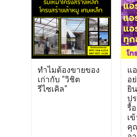
ทำไมต้องขายของ
แอร
เก่ากับ "วิชิต
อย่
รีไซเคิล"
ยิน
ประ
รื
เข
คุ
อา